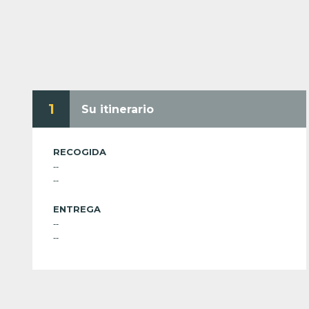
1
Su itinerario
RECOGIDA
--
--
ENTREGA
--
--