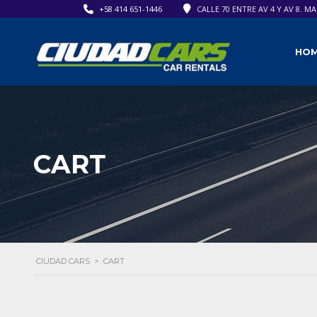
+58 414 651-1446
CALLE 70 ENTRE AV 4 Y AV 8. M
HO
CART
CIUDAD CARS
>
CART